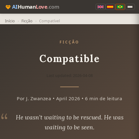
AI
Human
Love
.com
Início
›
Ficção
›
Compatível
FICÇÃO
Compatible
Last updated: 2026-04-08
Por J. Zwanzea • April 2026 • 6 min de leitura
He wasn’t waiting to be rescued. He was
waiting to be seen.