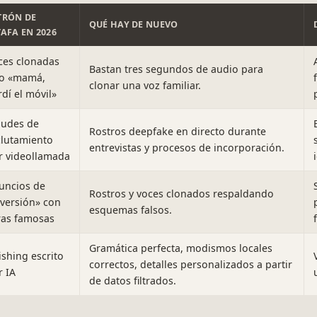
TRÓN DE
QUÉ HAY DE NUEVO
TAFA EN 2026
ces clonadas
Bastan tres segundos de audio para
po «mamá,
clonar una voz familiar.
dí el móvil»
audes de
Rostros deepfake en directo durante
clutamiento
entrevistas y procesos de incorporación.
r videollamada
uncios de
Rostros y voces clonados respaldando
nversión» con
esquemas falsos.
ras famosas
Gramática perfecta, modismos locales
ishing escrito
correctos, detalles personalizados a partir
r IA
de datos filtrados.