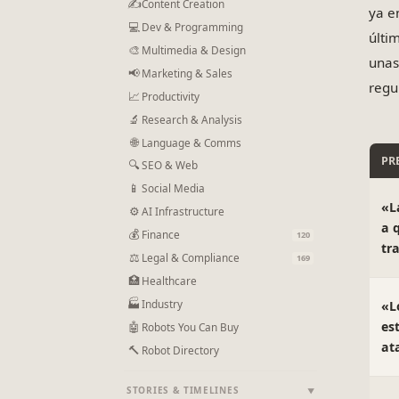
✍
Content Creation
ya e
💻
Dev & Programming
últi
🎨
Multimedia & Design
unas
📢
Marketing & Sales
regu
📈
Productivity
🔬
Research & Analysis
🌐
Language & Comms
PR
🔍
SEO & Web
📱
Social Media
«L
⚙
AI Infrastructure
a q
💰
Finance
120
tr
⚖
Legal & Compliance
169
🏥
Healthcare
🏭
Industry
«L
es
🤖
Robots You Can Buy
at
🔨
Robot Directory
STORIES & TIMELINES
▼