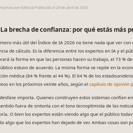
IHumanLove Editorial
·
Publicado el
29 de abril de 2026
La brecha de confianza: por qué estás más 
úmero más útil del Índice de IA 2026 no tiene nada que ver con 
ncia de cálculo. Es la diferencia entre los expertos en IA y el pú
rará la forma en que las personas hacen su trabajo, el 73 % de l
público estuvo de acuerdo. La misma forma se repite en la econo
ción médica (84 % frente al 44 %). El 64 % de los estadounide
eos en los próximos veinte años, según el
capítulo de opinión 
 desfase importa. Quienes construyen estos sistemas confían en 
sentido fuera de sintonía con el tono tecnoptimista de las noticia
ría. O bien los expertos están viendo algo que el público todaví
do algo que los expertos han dejado de ver. Ambas cosas son po