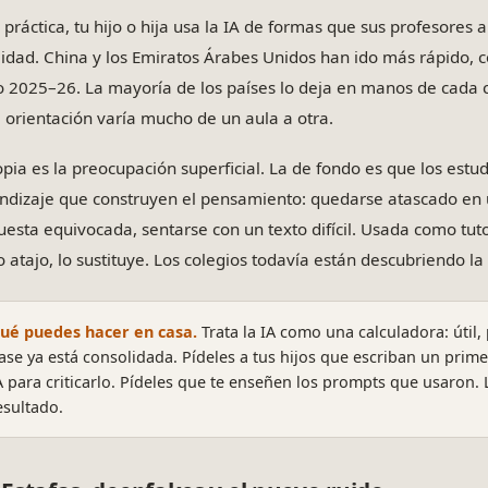
a práctica, tu hijo o hija usa la IA de formas que sus profesores
ilidad. China y los Emiratos Árabes Unidos han ido más rápido, 
o 2025–26. La mayoría de los países lo deja en manos de cada ce
a orientación varía mucho de un aula a otra.
opia es la preocupación superficial. La de fondo es que los estu
ndizaje que construyen el pensamiento: quedarse atascado en u
uesta equivocada, sentarse con un texto difícil. Usada como tuto
 atajo, lo sustituye. Los colegios todavía están descubriendo la 
ué puedes hacer en casa.
Trata la IA como una calculadora: útil,
ase ya está consolidada. Pídeles a tus hijos que escriban un prim
A para criticarlo. Pídeles que te enseñen los prompts que usaron.
esultado.