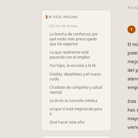
Por A
EN ESTA PÁGINA
9 min de lectura
La brecha de confianza: por
qué estás más preocupado
El n
que los expertos
pote
Lo que realmente está
pasando con el empleo
mejo
Tus hijos, la escuela y la IA
del 
Estafas, deepfakes y el nuevo
aten
ruido
empl
Chatbots de compañía y salud
mental
La IA en la consulta médica
Este
Lo que sí está mejorando para
has 
ti
mayo
Qué hacer este año
vien