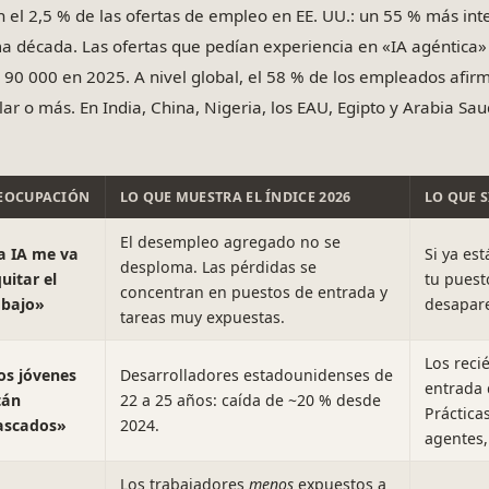
n el 2,5 % de las ofertas de empleo en EE. UU.: un 55 % más int
ma década. Las ofertas que pedían experiencia en «IA agéntica
 90 000 en 2025. A nivel global, el 58 % de los empleados afirm
lar o más. En India, China, Nigeria, los EAU, Egipto y Arabia Saud
EOCUPACIÓN
LO QUE MUESTRA EL ÍNDICE 2026
LO QUE S
El desempleo agregado no se
a IA me va
Si ya es
desploma. Las pérdidas se
uitar el
tu puest
concentran en puestos de entrada y
abajo»
desapar
tareas muy expuestas.
Los reci
os jóvenes
Desarrolladores estadounidenses de
entrada 
tán
22 a 25 años: caída de ~20 % desde
Práctica
ascados»
2024.
agentes,
Los trabajadores
menos
expuestos a