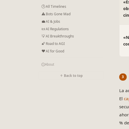
«E
🕒
All Timelines
ob
⚠
Bots Gone Mad
ci
💼
AI & Jobs
📜
AI Regulations
💡
AI Breakthroughs
«N
🌠
co
Road to AGI
❤
AI for Good
🛈
About
↑ Back to top
La a
El
ca
secu
ahor
% de