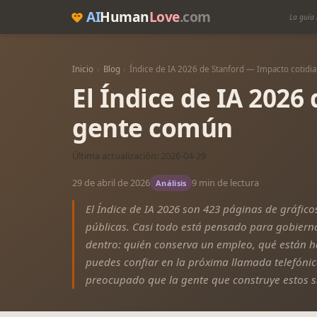
AI
Human
Love
.com
La guía 
Inicio
›
Blog
›
Índice de IA 2026 de Stanford — Impacto cotidi
El Índice de IA 2026 
gente común
Última actualización: 2026-04-29
29 de abril de 2026
9 min de lectura
Análisis
El Índice de IA 2026 son 423 páginas de gráfico
públicas. Casi todo está pensado para gobierno
dentro: quién conserva un empleo, qué están ha
puedes confiar en la próxima llamada telefónic
preocupado que la gente que construye estos s