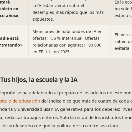
staré
Es la ec
la IA están viendo subir el
soleto en
no solo l
desempleo más rápido que los más
nco años»
estar a s
expuestos.
Menciones de habilidades de IA en
El merca
adie está
ofertas: +55 % interanual. Ofertas
saben us
ntratando»
relacionadas con agentes: ~90 000
evitarla.
en EE. UU. en 2025.
Tus hijos, la escuela y la IA
dopción se ha adelantado al preparo de los adultos en este pun
pítulo de educación
del Índice dice que más de cuatro de cada 
ndaria y universidad usan IA generativa para los deberes: investi
a, redactar trabajos enteros. Solo la mitad de los institutos tien
 los profesores cree que la política de su centro sea clara.