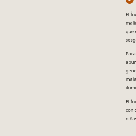
El Í
mali
que 
sesg
Para
apur
gene
mala
ilum
El Í
con 
niña