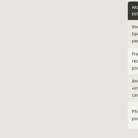
PA
ES
Vo
ti
per
Fr
re
po
An
«i
ca
Ph
po