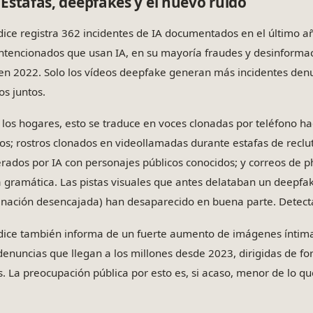
Estafas, deepfakes y el nuevo ruido
ndice registra 362 incidentes de IA documentados en el último a
ntencionados que usan IA, en su mayoría fraudes y desinformac
en 2022. Solo los vídeos deepfake generan más incidentes denu
os juntos.
 los hogares, esto se traduce en voces clonadas por teléfono ha
os; rostros clonados en videollamadas durante estafas de reclu
rados por IA con personajes públicos conocidos; y correos de ph
 gramática. Las pistas visuales que antes delataban un deepfak
inación desencajada) han desaparecido en buena parte. Detectar
ndice también informa de un fuerte aumento de imágenes íntima
denuncias que llegan a los millones desde 2023, dirigidas de 
s. La preocupación pública por esto es, si acaso, menor de lo que