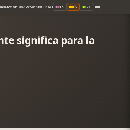
ías
Ficción
Blog
Prompts
Cursos
EN
ES
PT
te significa para la