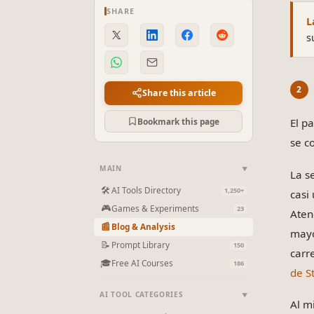
SHARE
L
s
Share this article
Bookmark this page
El p
se co
MAIN
▼
La s
🛠
AI Tools Directory
1,250+
casi
🎮
Games & Experiments
23
Aten
📰
Blog & Analysis
mayo
📝
Prompt Library
150
carr
🎓
Free AI Courses
186
de S
AI TOOL CATEGORIES
▼
Al m