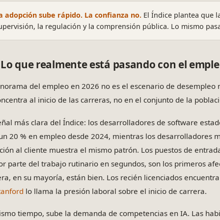
a adopción sube rápido. La confianza no.
El Índice plantea que l
upervisión, la regulación y la comprensión pública. Lo mismo pasa
Lo que realmente está pasando con el empl
anorama del empleo en 2026 no es el escenario de desempleo m
ncentra al inicio de las carreras, no en el conjunto de la poblaci
eñal más clara del Índice: los desarrolladores de software est
 un 20 % en empleo desde 2024, mientras los desarrolladores 
ción al cliente muestra el mismo patrón. Los puestos de entrad
r parte del trabajo rutinario en segundos, son los primeros af
era, en su mayoría, están bien. Los recién licenciados encuent
tanford
lo llama la presión laboral sobre el inicio de carrera.
ismo tiempo, sube la demanda de competencias en IA. Las habi