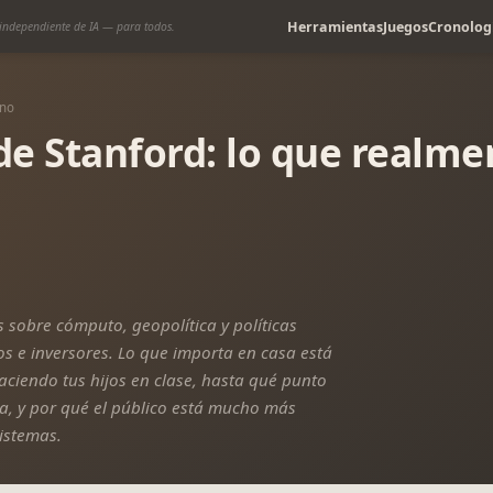
Herramientas
Juegos
Cronolog
independiente de IA — para todos.
ano
de Stanford: lo que realmen
s sobre cómputo, geopolítica y políticas
s e inversores. Lo que importa en casa está
ciendo tus hijos en clase, hasta qué punto
a, y por qué el público está mucho más
istemas.