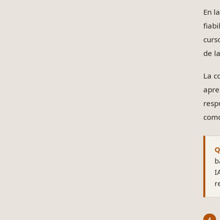
En l
fiab
curs
de l
La c
apre
resp
como
Q
b
I
r