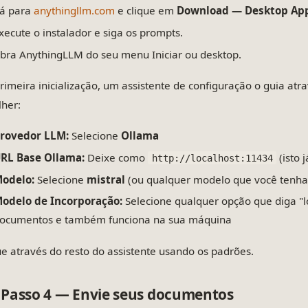
á para
anythingllm.com
e clique em
Download — Desktop Ap
xecute o instalador e siga os prompts.
bra AnythingLLM do seu menu Iniciar ou desktop.
rimeira inicialização, um assistente de configuração o guia atr
lher:
rovedor LLM:
Selecione
Ollama
RL Base Ollama:
Deixe como
(isto 
http://localhost:11434
odelo:
Selecione
mistral
(ou qualquer modelo que você tenha
odelo de Incorporação:
Selecione qualquer opção que diga "l
ocumentos e também funciona na sua máquina
ue através do resto do assistente usando os padrões.
Passo 4 — Envie seus documentos