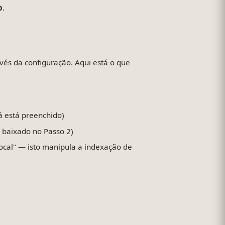
p
.
avés da configuração. Aqui está o que
já está preenchido)
 baixado no Passo 2)
ocal" — isto manipula a indexação de