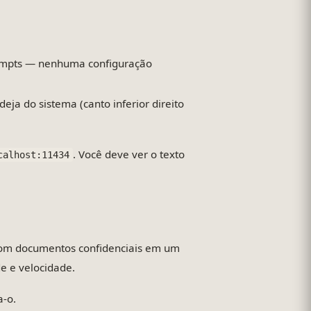
rompts — nenhuma configuração
ja do sistema (canto inferior direito
. Você deve ver o texto
calhost:11434
 com documentos confidenciais em um
e e velocidade.
a-o.