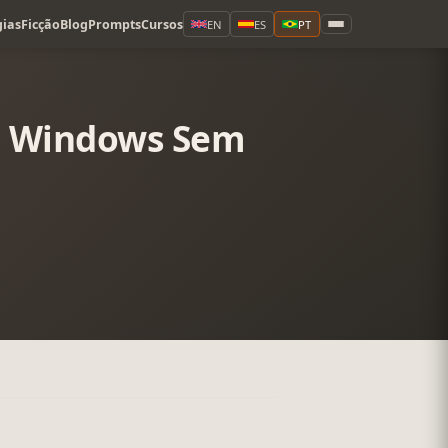
ias
Ficção
Blog
Prompts
Cursos
EN
ES
PT
no Windows Sem