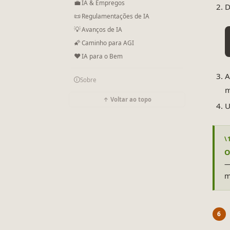
💼
IA & Empregos
D
📜
Regulamentações de IA
💡
Avanços de IA
🌠
Caminho para AGI
❤
IA para o Bem
A
🛈
Sobre
m
↑ Voltar ao topo
U
O
—
m