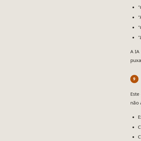
"
"
"
"
A IA
puxa
Este
não 
E
C
C