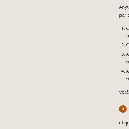
Anyt
por p
C
"
C
A
s
A
s
Você
Cliq