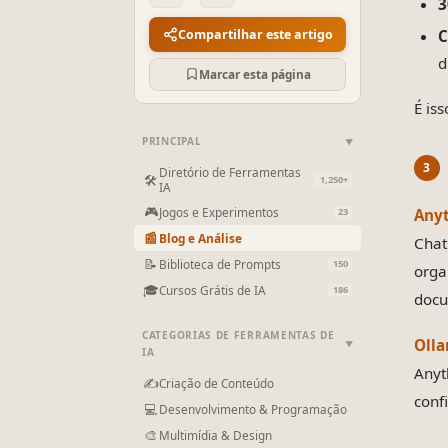
3
C
Compartilhar este artigo
d
Marcar esta página
É is
PRINCIPAL
▼
Diretório de Ferramentas
🛠
1,250+
IA
🎮
Jogos e Experimentos
Any
23
📰
Blog e Análise
Chat
📝
Biblioteca de Prompts
150
orga
🎓
Cursos Grátis de IA
186
docu
CATEGORIAS DE FERRAMENTAS DE
Oll
▼
IA
Anyt
✍
Criação de Conteúdo
conf
💻
Desenvolvimento & Programação
🎨
Multimídia & Design