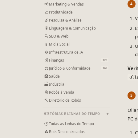
📢
Marketing & Vendas
📈
Produtividade
V
🔬
Pesquisa & Análise
E
🌐
Linguagem & Comunicação
p
🔍
SEO & Web
📱
Mídia Social
U
⚙
Infraestrutura de IA
d
💰
Finanças
120
⚖
Veri
Jurídico & Conformidade
169
🏥
Saúde
Oll
🏭
Indústria
🤖
Robôs à Venda
🔨
Diretório de Robôs
Olla
HISTÓRIAS E LINHAS DO TEMPO
▼
PC d
🕒
Todas as Linhas do Tempo
⚠
Bots Descontrolados
C