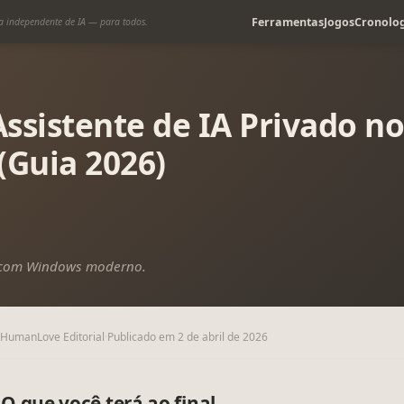
Ferramentas
Jogos
Cronolog
a independente de IA — para todos.
ssistente de IA Privado 
(Guia 2026)
C com Windows moderno.
IHumanLove Editorial
·
Publicado em
2 de abril de 2026
O que você terá ao final