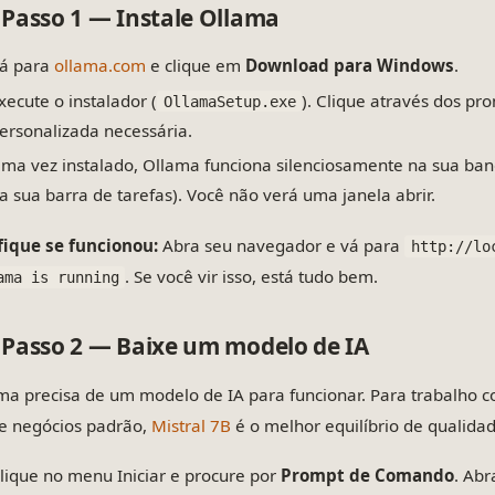
Passo 1 — Instale Ollama
á para
ollama.com
e clique em
Download para Windows
.
xecute o instalador (
). Clique através dos p
OllamaSetup.exe
ersonalizada necessária.
ma vez instalado, Ollama funciona silenciosamente na sua bande
a sua barra de tarefas). Você não verá uma janela abrir.
fique se funcionou:
Abra seu navegador e vá para
http://lo
. Se você vir isso, está tudo bem.
ama is running
Passo 2 — Baixe um modelo de IA
ma precisa de um modelo de IA para funcionar. Para trabalho
e negócios padrão,
Mistral 7B
é o melhor equilíbrio de qualidad
lique no menu Iniciar e procure por
Prompt de Comando
. Abr