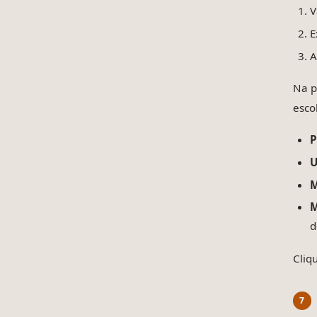
V
E
A
Na p
esco
P
U
M
M
d
Cliq