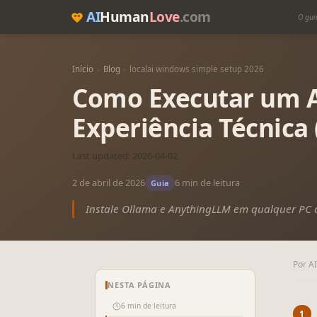
AI
Human
Love
.com
O gui
Início
›
Blog
›
localai windows simple setup 2026
Como Executar um A
Experiência Técnica 
Last updated: 2026-04-02
2 de abril de 2026
6 min de leitura
Guia
Instale Ollama e AnythingLLM em qualquer P
Por A
NESTA PÁGINA
6 min de leitura