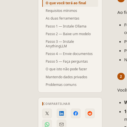
O que você terá ao final
Requisitos mínimos
Ao f
As duas ferramentas
F
Passo 1 — Instale Ollama
c
Passo 2 — Baixe um modelo
P
Passo 3 — Instale
AnythingLLM
P
Passo 4 — Envie documentos
N
Passo 5 — Faça perguntas
O que isto não pode fazer
Mantendo dados privados
Problemas comuns
Você
W
COMPARTILHAR
1
m