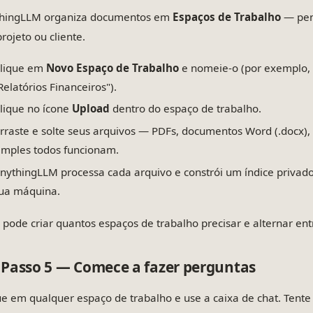
hingLLM organiza documentos em
Espaços de Trabalho
— pen
rojeto ou cliente.
lique em
Novo Espaço de Trabalho
e nomeie-o (por exemplo, 
Relatórios Financeiros").
lique no ícone
Upload
dentro do espaço de trabalho.
rraste e solte seus arquivos — PDFs, documentos Word (.docx), p
imples todos funcionam.
nythingLLM processa cada arquivo e constrói um índice privado
ua máquina.
 pode criar quantos espaços de trabalho precisar e alternar ent
Passo 5 — Comece a fazer perguntas
ue em qualquer espaço de trabalho e use a caixa de chat. Tent