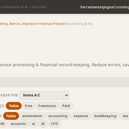
Ferramentas
Jogos
Cronolog
a independente de IA — para todos.
ading, Bancos, Impostos e Finanças Pessoais
›
Accounting & Tax
nvoice processing & financial record-keeping. Reduce errors, sa
DENAR POR
Todos
Free
Freemium
Paid
EÇO
Todas
automation
accounting
expense
bookkeeping
tax
S
040
accounts
ai
AI
CFO