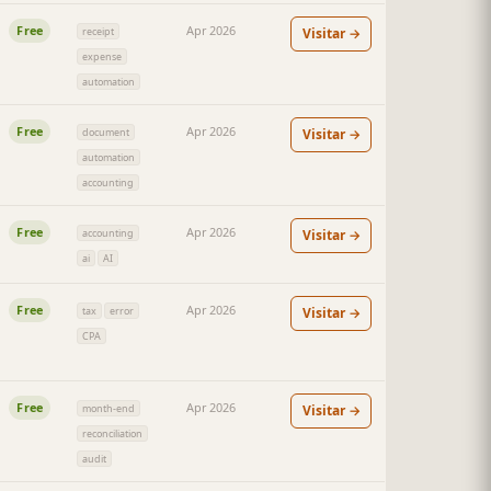
Free
Apr 2026
Visitar →
receipt
expense
automation
Free
Apr 2026
Visitar →
document
automation
accounting
Free
Apr 2026
Visitar →
accounting
ai
AI
Free
Apr 2026
Visitar →
tax
error
CPA
Free
Apr 2026
Visitar →
month-end
reconciliation
audit