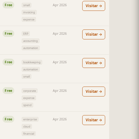
Free
Apr 2026
Visitar →
small
invoicing
expense
Free
Apr 2026
Visitar →
ERP
accounting
automation
Free
Apr 2026
Visitar →
bookkeeping
automation
small
Free
Apr 2026
Visitar →
corporate
expense
spend
Free
Apr 2026
Visitar →
enterprise
cloud
financial