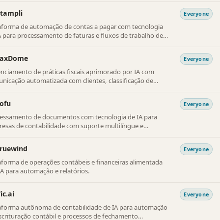
l.
tampli
Everyone
aforma de automação de contas a pagar com tecnologia
A para processamento de faturas e fluxos de trabalho de
amento.
TaxDome
Everyone
nciamento de práticas fiscais aprimorado por IA com
nicação automatizada com clientes, classificação de
mentos e otimização de fluxo de trabalho.
ofu
Everyone
essamento de documentos com tecnologia de IA para
esas de contabilidade com suporte multilíngue e
mação sem configuração para recibos e faturas.
Truewind
Everyone
aforma de operações contábeis e financeiras alimentada
IA para automação e relatórios.
ic.ai
Everyone
aforma autônoma de contabilidade de IA para automação
scrituração contábil e processos de fechamento