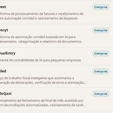
mentação pronta para auditoria.
Dext
Everyone
aforma de processamento de faturas e recebimentos de
ara automação contábil e rastreamento de despesas.
Docyt
Everyone
aforma de automação contábil baseada em IA para
essamento, categorização e relatórios de documentos.
ualEntry
Everyone
stente de contabilidade de IA para pequenas empresas
iled
Everyone
ço de trabalho fiscal inteligente que automatiza a
aração de declarações, verificação de erros e otimização
profissionais fiscais.
loQast
Everyone
nciamento de fechamento de final de mês assistido por
om reconciliações automatizadas, rastreamento de tarefas
uxos de trabalho de conformidade prontos para auditoria.