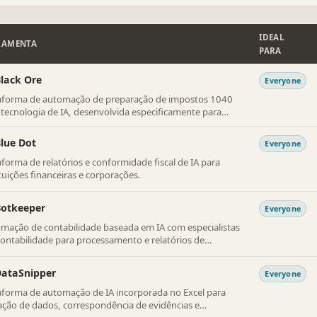
IDEAL
RAMENTA
PARA
lack Ore
Everyone
aforma de automação de preparação de impostos 1040
tecnologia de IA, desenvolvida especificamente para
 e profissionais tributários.
lue Dot
Everyone
aforma de relatórios e conformidade fiscal de IA para
ituições financeiras e corporações.
Botkeeper
Everyone
mação de contabilidade baseada em IA com especialistas
ontabilidade para processamento e relatórios de
sações.
DataSnipper
Everyone
aforma de automação de IA incorporada no Excel para
ação de dados, correspondência de evidências e