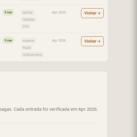
Free
Apr 2026
Visitar →
startup
real-time
CFO
Free
Apr 2026
Visitar →
expense
fraud
multi-currency
pagas. Cada entrada foi verificada em Apr 2026.