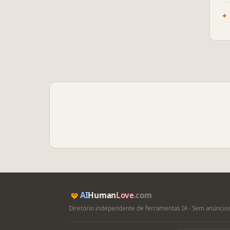
AI
Human
Love
.com
Diretório independente de ferramentas IA · Sem anúncios 