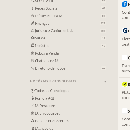
🔍
SEO e Web
51
📱
Redes Sociais
46
Cont
⚙
Infraestrutura IA
59
com 
cont
💰
Finanças
127
⚖
G
Jurídico e Conformidade
169
🏥
Saúde
Plat
12
gest
🏭
Indústria
15
🤖
Robôs à Venda
Q
💬
Chatbots de IA
Escr
🔨
Diretório de Robôs
94
auto
proc
HISTÓRIAS E CRONOLOGIAS
▼
🕒
Todas as Cronologias
Plat
corp
🧠
Rumo à AGI
auto
⚡
IA Descobre
cont
S
🤖
IA Enlouqueceu
Cont
⚠
Bots Enlouqueceram
cont
🔒
IA Invadida
em t