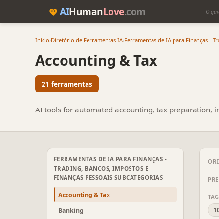
AI
Human
Love
.com
O gui
Início
›
Diretório de Ferramentas IA
›
Ferramentas de IA para Finanças - Tr
Accounting & Tax
21 ferramentas
AI tools for automated accounting, tax preparation, i
FERRAMENTAS DE IA PARA FINANÇAS -
OR
TRADING, BANCOS, IMPOSTOS E
FINANÇAS PESSOAIS SUBCATEGORIAS
PR
Accounting & Tax
TAG
1
Banking