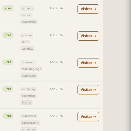
Free
Apr 2026
Visitar →
accounts
invoice
automation
Free
Apr 2026
Visitar →
practice
client
workflow
Free
Apr 2026
Visitar →
document
multi-language
automation
Free
Apr 2026
Visitar →
accounting
operations
finance
Free
Apr 2026
Visitar →
automation
bookkeeping
accounting