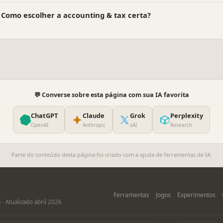
Como escolher a accounting & tax certa?
💬 Converse sobre esta página com sua IA favorita
ChatGPT
Claude
Grok
Perplexity
OpenAI
Anthropic
xAI
Research
Parte do conteúdo desta página foi criado com a ajuda de ferramentas de IA.
Ferramentas
Jogos
Experimentos
· Atualizado abril 2026