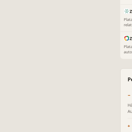
fina
Z
Plat
rela
insi
Plat
auto
gere
P
Há
Au