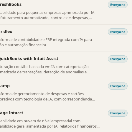
FreshBooks
Everyone
abilidade para pequenas empresas aprimorada por IA
faturamento automatizado, controle de despesas,
role de tempo e insights financeiros inteligentes.
ridlex
Everyone
aforma de contabilidade e ERP integrada com IA para
ão e automação financeira.
uickBooks with Intuit Assist
Everyone
ituração contábil baseada em IA com categorização
matizada de transações, detecção de anomalias e
essamento de folha de pagamento.
Ramp
Everyone
aforma de gerenciamento de despesas e cartões
orativos com tecnologia de IA, com correspondência
matizada de recibos, controles de gastos e integrações
ábeis.
age Intacct
Everyone
abilidade em nuvem de nível empresarial com
abilidade geral alimentada por IA, relatórios financeiros
empo real e automação integrada de conformidade