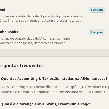
nceiro.
eni
Everyone
aforma de contabilidade de IA para startups que combina
tórios financeiros em tempo real com projeções futuras e
ghts em nível de CFO.
Zoho Books
Everyone
aforma de contabilidade de IA com rastreamento
matizado de despesas, detecção de fraudes e
nciamento financeiro em várias moedas.
erguntas frequentes
Quantas Accounting & Tax estão listadas na AIHumanLove?
 21 Accounting & Tax neste diretório — 21 grátis, 0 freemium e 0 
ditamos o diretório completo pelo menos uma vez por trimestre.
Qual é a diferença entre Grátis, Freemium e Pago?