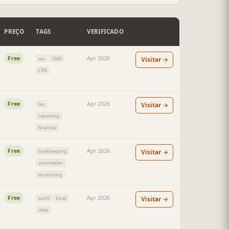
PREÇO
TAGS
VERIFICADO
Free
Apr 2026
Visitar →
tax
1040
CPA
Free
Apr 2026
Visitar →
tax
reporting
financial
Free
Apr 2026
Visitar →
bookkeeping
automation
accounting
Free
Apr 2026
Visitar →
audit
Excel
data