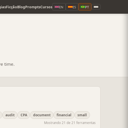
ias
Ficção
Blog
Prompts
Cursos
EN
ES
PT
ve time.
audit
CPA
document
financial
small
Mostrando 21 de 21 ferramentas