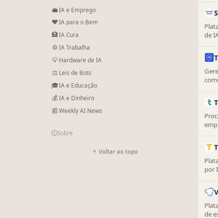
fisca
💼
IA e Emprego
S
❤
IA para o Bem
Plat
🏥
de I
IA Cura
pag
⚙
IA Trabalha
💡
Hardware de IA
Gere
⚖️
Leis de Bots
comu
🎓
IA e Educação
docu
💰
IA e Dinheiro
T
📰
Weekly AI News
Proc
empr
🛈
auto
Sobre
↑ Voltar ao topo
Plat
por 
V
Plat
de e