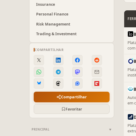
Insurance
Personal Finance
FER
Risk Management
Trading & Investment
B
Plat
com 
COMPARTILHAR
CPAs
B
Plat
inst
Compartilhar
Auto
em c
tran
Favoritar
Plat
PRINCIPAL
▼
extr