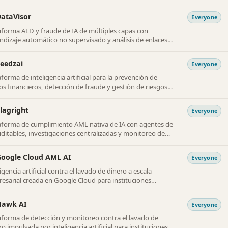
gos.
ataVisor
Everyone
aforma ALD y fraude de IA de múltiples capas con
ndizaje automático no supervisado y análisis de enlaces
do en gráficos.
eedzai
Everyone
aforma de inteligencia artificial para la prevención de
tos financieros, detección de fraude y gestión de riesgos
a banca.
lagright
Everyone
aforma de cumplimiento AML nativa de IA con agentes de
uditables, investigaciones centralizadas y monitoreo de
sacciones en tiempo real.
oogle Cloud AML AI
Everyone
igencia artificial contra el lavado de dinero a escala
esarial creada en Google Cloud para instituciones
ncieras y reguladores.
Hawk AI
Everyone
aforma de detección y monitoreo contra el lavado de
ro impulsada por inteligencia artificial para instituciones