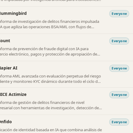
ncieras.
Hummingbird
Everyone
aforma de investigación de delitos financieros impulsada
IA que agiliza las operaciones BSA/AML con flujos de
ajo de cumplimiento y presentación de SAR
matizados.
Kount
Everyone
aforma de prevención de fraude digital con IA para
rcio electrónico, pagos y protección de apropiación de
tas.
apier AI
Everyone
aforma AML avanzada con evaluación perpetua del riesgo
cliente y monitoreo KYC dinámico durante todo el ciclo de
del cliente.
ICE Actimize
Everyone
aforma de gestión de delitos financieros de nivel
esarial con herramientas de investigación, detección de
de, detección de fraude y AML impulsadas por IA.
Onfido
Everyone
ficación de identidad basada en IA que combina análisis de