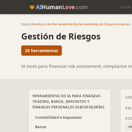
AI
Human
Love
.com
La guía 
Inicio
›
Directorio de Herramientas IA
›
Herramientas de IA para Finanzas -
Gestión de Riesgos
20 herramientas
IA tools para financial risk assessment, compliance 
HERRAMIENTAS DE IA PARA FINANZAS -
OR
TRADING, BANCA, IMPUESTOS Y
FINANZAS PERSONALES SUBCATEGORÍAS
PRE
Contabilidad e Impuestos
ETI
m
Banca