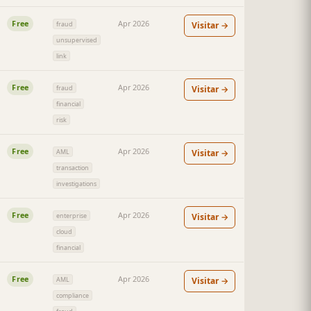
Free
Apr 2026
Visitar →
fraud
unsupervised
link
Free
Apr 2026
Visitar →
fraud
financial
risk
Free
Apr 2026
Visitar →
AML
transaction
investigations
Free
Apr 2026
Visitar →
enterprise
cloud
financial
Free
Apr 2026
Visitar →
AML
compliance