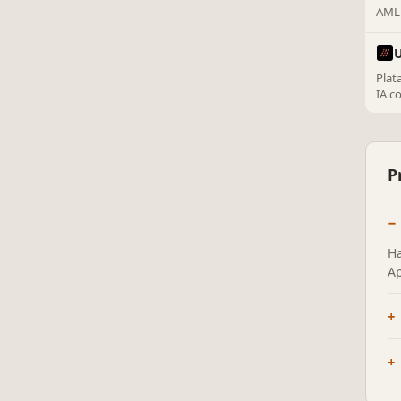
AML 
de v
U
Plat
IA c
info
P
Ha
Ap