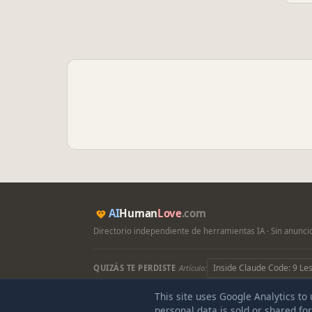
AI
Human
Love
.com
Directorio independiente de herramientas IA · Sin anuncio
Inside Claude Code: 9 Le
QUIZÁS TE PERDISTE
Artículo:
This site uses Google Analytics to
© 2
personal data is sold or shared fo