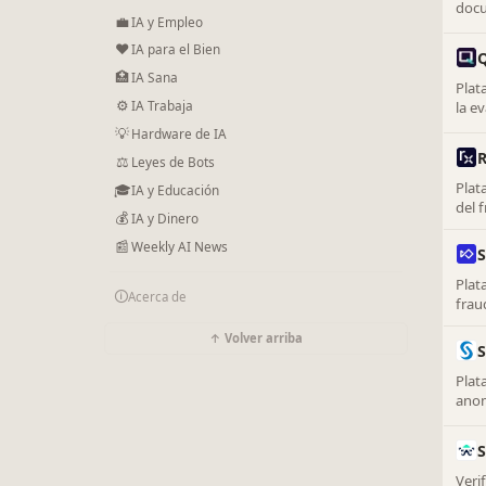
docu
💼
IA y Empleo
cump
❤
IA para el Bien
🏥
IA Sana
Plat
⚙
IA Trabaja
la e
💡
Hardware de IA
R
⚖️
Leyes de Bots
Plat
🎓
IA y Educación
del 
💰
IA y Dinero
adve
📰
Weekly AI News
S
Plat
🛈
Acerca de
frau
para
↑ Volver arriba
S
Plat
anom
tran
Veri