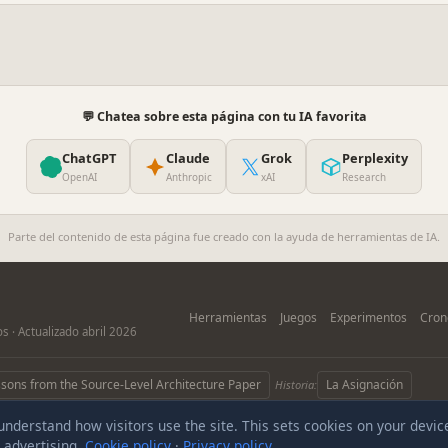
💬 Chatea sobre esta página con tu IA favorita
ChatGPT
Claude
Grok
Perplexity
OpenAI
Anthropic
xAI
Research
Parte del contenido de esta página fue creado con la ayuda de herramientas de IA.
Herramientas
Juegos
Experimentos
Cron
s · Actualizado abril 2026
ssons from the Source-Level Architecture Paper
La Asignación
Historia:
 understand how visitors use the site. This sets cookies on your devic
024–
2026
AIHumanLove.com. Todos los derechos reservados. ·
Aviso Legal
·
Privacidad
·
Coo
r advertising.
Cookie policy
·
Privacy policy