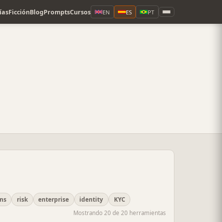
ías
Ficción
Blog
Prompts
Cursos
EN
ES
PT
ons
risk
enterprise
identity
KYC
Mostrando 20 de 20 herramientas