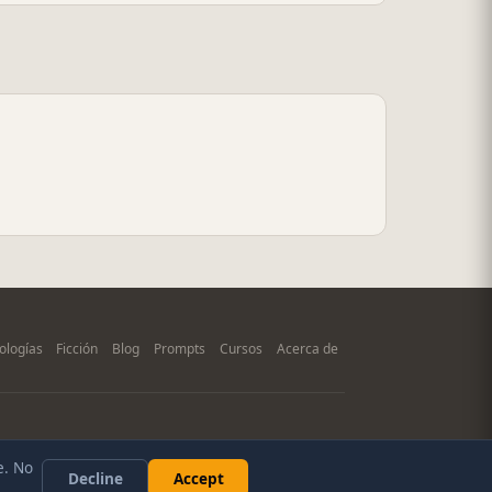
ologías
Ficción
Blog
Prompts
Cursos
Acerca de
e. No
Decline
Accept
kies