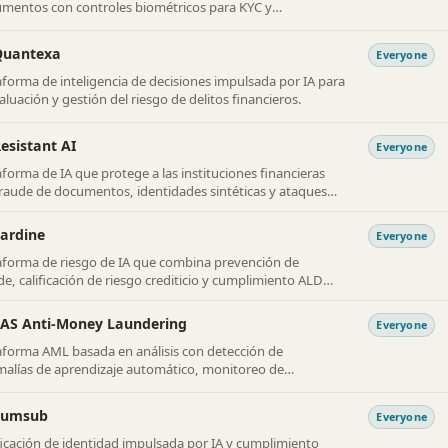
mentos con controles biométricos para KYC y
limiento antifraude.
Quantexa
Everyone
aforma de inteligencia de decisiones impulsada por IA para
valuación y gestión del riesgo de delitos financieros.
esistant AI
Everyone
aforma de IA que protege a las instituciones financieras
fraude de documentos, identidades sintéticas y ataques
rsarios a modelos de IA.
ardine
Everyone
aforma de riesgo de IA que combina prevención de
de, calificación de riesgo crediticio y cumplimiento ALD
 instituciones financieras.
AS Anti-Money Laundering
Everyone
aforma AML basada en análisis con detección de
alías de aprendizaje automático, monitoreo de
sacciones e informes regulatorios.
Sumsub
Everyone
ficación de identidad impulsada por IA y cumplimiento