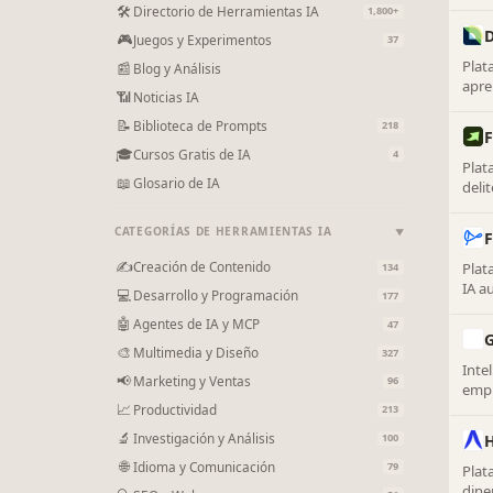
ries
🛠
Directorio de Herramientas IA
1,800+
D
🎮
Juegos y Experimentos
37
Plat
📰
Blog y Análisis
apre
📶
Noticias IA
basa
📝
Biblioteca de Prompts
218
F
🎓
Cursos Gratis de IA
4
Plat
📖
Glosario de IA
deli
en l
CATEGORÍAS DE HERRAMIENTAS IA
▼
F
✍
Creación de Contenido
Plat
134
IA a
💻
Desarrollo y Programación
177
tran
🤖
Agentes de IA y MCP
47
G
🎨
Multimedia y Diseño
327
Intel
📢
Marketing y Ventas
96
empr
fina
📈
Productividad
213
🔬
Investigación y Análisis
100
🌐
Idioma y Comunicación
79
Plat
dine