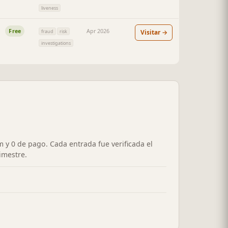
liveness
Free
Apr 2026
Visitar →
fraud
risk
investigations
m y 0 de pago. Cada entrada fue verificada el
imestre.