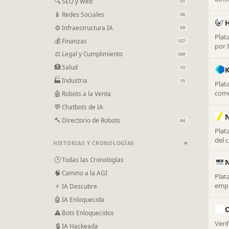
🔍
SEO y Web
51
fina
📱
Redes Sociales
46
⚙
Infraestructura IA
59
Plat
💰
Finanzas
127
por 
⚖
Legal y Cumplimiento
trab
169
auto
🏥
Salud
12
🏭
Industria
15
Plat
come
🤖
Robots a la Venta
cuen
💬
Chatbots de IA
N
🔨
Directorio de Robots
94
Plat
del 
HISTORIAS Y CRONOLOGÍAS
▼
vida 
🕒
Todas las Cronologías
N
🧠
Camino a la AGI
Plat
empr
⚡
IA Descubre
frau
🤖
IA Enloquecida
⚠
Bots Enloquecidos
Veri
🔒
IA Hackeada