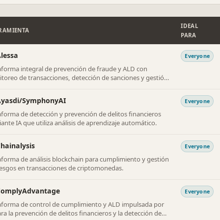
IDEAL
RAMIENTA
PARA
lessa
Everyone
aforma integral de prevención de fraude y ALD con
toreo de transacciones, detección de sanciones y gestión
asos impulsados ​​por IA.
Ayasdi/SymphonyAI
Everyone
aforma de detección y prevención de delitos financieros
ante IA que utiliza análisis de aprendizaje automático.
hainalysis
Everyone
aforma de análisis blockchain para cumplimiento y gestión
iesgos en transacciones de criptomonedas.
ComplyAdvantage
Everyone
aforma de control de cumplimiento y ALD impulsada por
ara la prevención de delitos financieros y la detección de