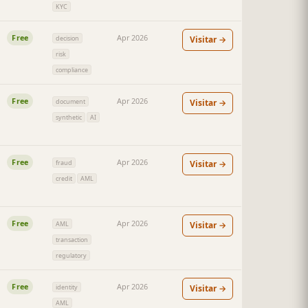
KYC
Free
Apr 2026
Visitar →
decision
risk
compliance
Free
Apr 2026
Visitar →
document
synthetic
AI
Free
Apr 2026
Visitar →
fraud
credit
AML
Free
Apr 2026
Visitar →
AML
transaction
regulatory
Free
Apr 2026
Visitar →
identity
AML