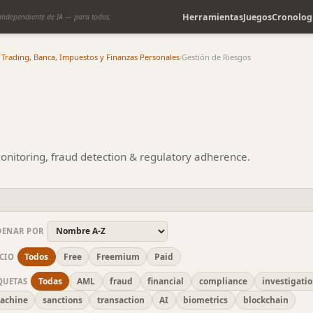
Herramientas
Juegos
Cronolog
independiente de IA — para todos.
 Trading, Banca, Impuestos y Finanzas Personales
›
Gestión de Riesgos
monitoring, fraud detection & regulatory adherence.
DENAR POR
Todos
Free
Freemium
Paid
CIO
Todas
AML
fraud
financial
compliance
investigati
QUETAS
achine
sanctions
transaction
AI
biometrics
blockchain