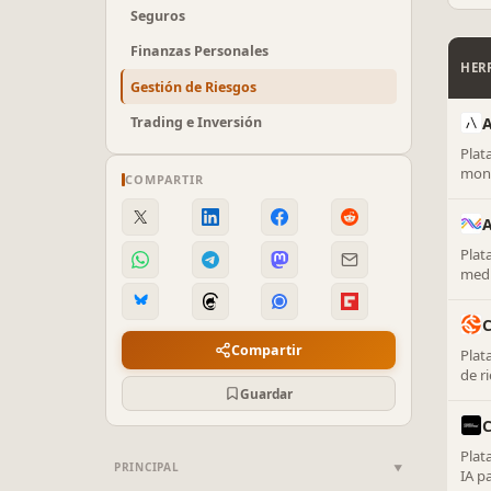
Seguros
Finanzas Personales
HER
Gestión de Riesgos
Trading e Inversión
A
Plat
moni
COMPARTIR
de c
Plat
medi
C
Compartir
Plat
de r
Guardar
Plat
PRINCIPAL
▼
IA p