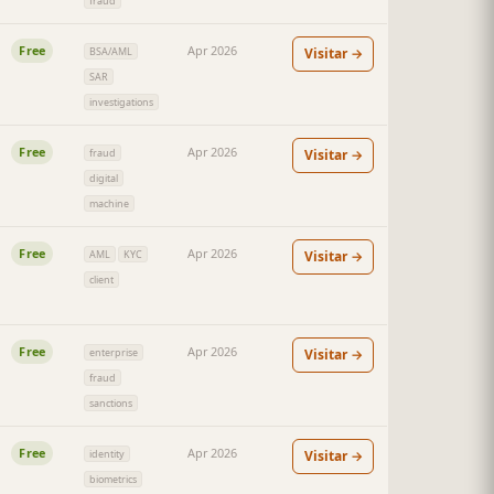
fraud
Free
Apr 2026
Visitar →
BSA/AML
SAR
investigations
Free
Apr 2026
Visitar →
fraud
digital
machine
Free
Apr 2026
Visitar →
AML
KYC
client
Free
Apr 2026
Visitar →
enterprise
fraud
sanctions
Free
Apr 2026
Visitar →
identity
biometrics