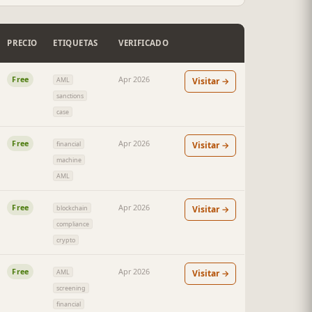
PRECIO
ETIQUETAS
VERIFICADO
Free
Apr 2026
Visitar →
AML
sanctions
case
Free
Apr 2026
Visitar →
financial
machine
AML
Free
Apr 2026
Visitar →
blockchain
compliance
crypto
Free
Apr 2026
Visitar →
AML
screening
financial