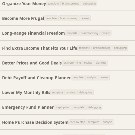
Organize Your Money
template
brainstorming
debugging
Become More Frugal
template
brainstorming
review
Long-Range Financial Freedom
template
brainstorming
review
Find Extra Income That Fits Your Life
template
brainstorming
debugging
Better Prices and Good Deals
brainstorming
review
planning
Debt Payoff and Cleanup Planner
template
analysis
review
Lower My Monthly Bills
template
analysis
debugging
Emergency Fund Planner
step-by-step
template
debugging
Home Purchase Decision System
step-by-step
template
analysis