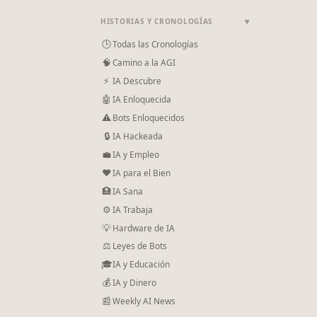
HISTORIAS Y CRONOLOGÍAS
▼
🕒
Todas las Cronologías
🧠
Camino a la AGI
⚡
IA Descubre
🤖
IA Enloquecida
⚠
Bots Enloquecidos
🔒
IA Hackeada
💼
IA y Empleo
❤
IA para el Bien
🏥
IA Sana
⚙
IA Trabaja
💡
Hardware de IA
⚖️
Leyes de Bots
🎓
IA y Educación
💰
IA y Dinero
📰
Weekly AI News