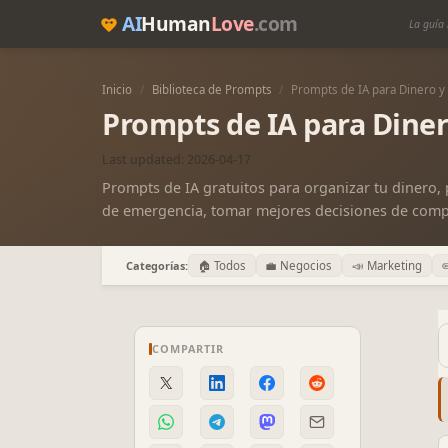
AI
Human
Love
.com
La guía 
Inicio
/
Biblioteca de Prompts
/
Prompts de IA para Dinero y
Prompts de IA para Diner
Last updated: 2026-04-17
Prompts de IA gratuitos para organizar tu dinero, 
de emergencia, tomar mejores decisiones de compra 
Categorías:
🏠 Todos
💼 Negocios
📣 Marketing
✏
COMPARTIR