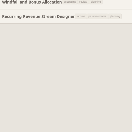
Windfall and Bonus Allocation
debugging
review
planning
Recurring Revenue Stream Designer
income
passive-income
planning