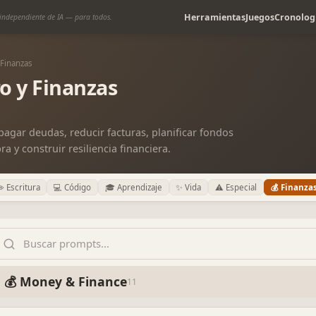
Herramientas
Juegos
Cronolog
independiente de IA — para todos.
 Finanzas
o y Finanzas
pagar deudas, reducir facturas, planificar fondos
y construir resiliencia financiera.
️ Escritura
💻 Código
🎓 Aprendizaje
✨ Vida
⚠️ Especial
💰 Finanza
💰 Money & Finance
11