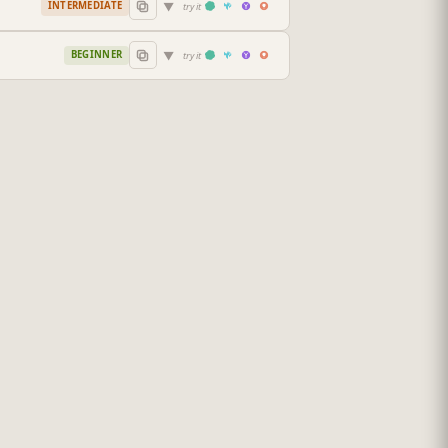
▼
INTERMEDIATE
try it
▼
BEGINNER
try it