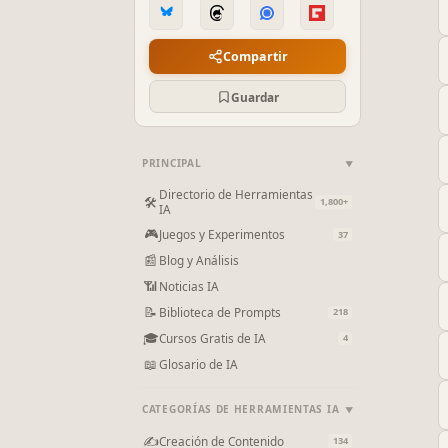
Compartir
Guardar
PRINCIPAL
▼
Directorio de Herramientas
🛠
1,800+
IA
🎮
Juegos y Experimentos
37
📰
Blog y Análisis
📶
Noticias IA
📝
Biblioteca de Prompts
218
🎓
Cursos Gratis de IA
4
📖
Glosario de IA
CATEGORÍAS DE HERRAMIENTAS IA
▼
✍
Creación de Contenido
134