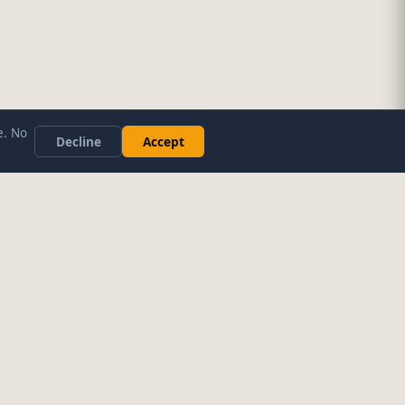
e. No
Decline
Accept
ociales y Contenido
zaje y Estudio