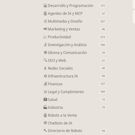
💻
Desarrollo y Programación
177
🤖
Agentes de IA y MCP
47
🎨
Multimedia y Diseño
327
📢
Marketing y Ventas
96
📈
Productividad
213
🔬
Investigación y Análisis
100
🌐
Idioma y Comunicación
79
🔍
SEO y Web
51
📱
Redes Sociales
46
⚙
Infraestructura IA
59
💰
Finanzas
127
⚖
Legal y Cumplimiento
169
🏥
Salud
12
🏭
Industria
15
🤖
Robots a la Venta
💬
Chatbots de IA
🔨
Directorio de Robots
94