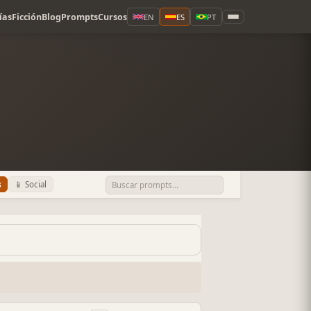
ías
Ficción
Blog
Prompts
Cursos
EN
ES
PT
s
📱 Social